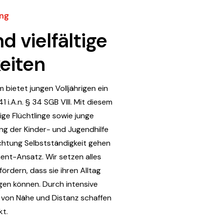
ung
d vielfältige
eiten
bietet jungen Volljährigen ein
41
i.A.n
. § 34 SGB VIII
. Mit diesem
ige Flüchtlinge sowie junge
ung der Kinder- und Jugendhilfe
chtung Selbstständigkeit gehen
nt-Ansatz. Wir setzen alles
ördern, dass sie ihren Alltag
gen können. Durch intensive
 von Nähe und Distanz schaffen
kt.