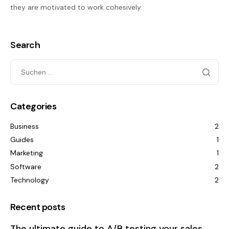
they are motivated to work cohesively.
Search
Categories
Business
2
Guides
1
Marketing
1
Software
2
Technology
2
Recent posts
The ultimate guide to A/B testing your sales