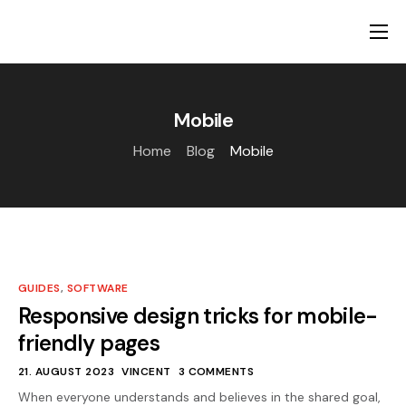
Ambulante Hilfen
Stationäre Hilfen
Mobile
Über uns
Home
Blog
Mobile
Ansprechpartner
Karriere
GUIDES
,
SOFTWARE
Responsive design tricks for mobile-
friendly pages
21. AUGUST 2023
VINCENT
3 COMMENTS
When everyone understands and believes in the shared goal,