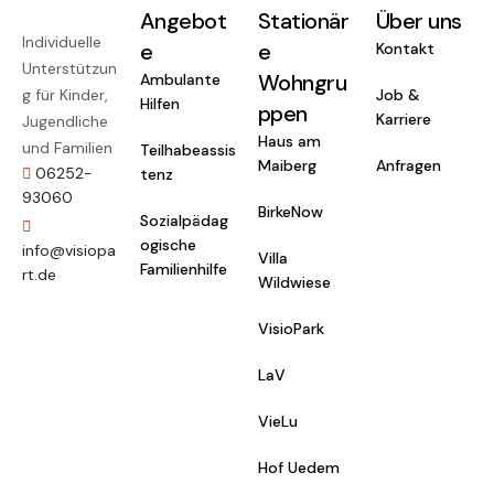
Angebot
Stationär
Über uns
Individuelle
e
e
Kontakt
Unterstützun
Wohngru
Ambulante
g für Kinder,
Job &
Hilfen
ppen
Karriere
Jugendliche
Haus am
und Familien
Teilhabeassis
Maiberg
Anfragen
06252-
tenz
93060
BirkeNow
Sozialpädag
ogische
info@visiopa
Villa
Familienhilfe
rt.de
Wildwiese
VisioPark
LaV
VieLu
Hof Uedem